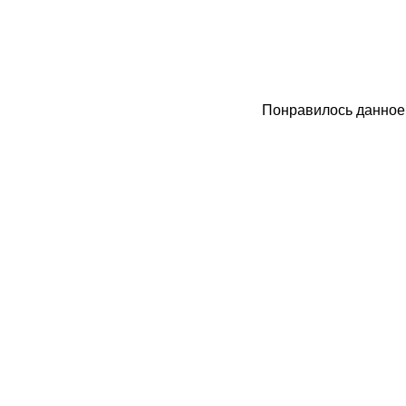
Понравилось данное