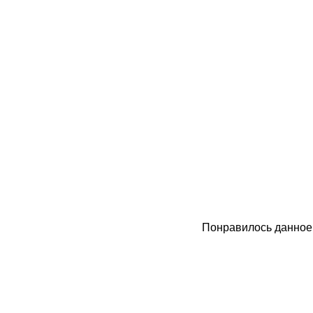
Понравилось данное