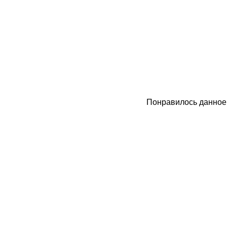
Понравилось данное