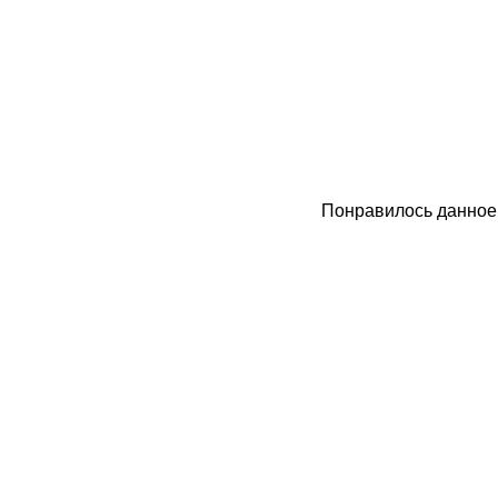
Понравилось данное