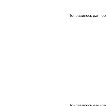
Понравилось данное
Понравилось данное