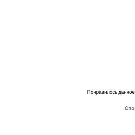
Понравилось данное
Спор