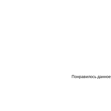
Понравилось данное