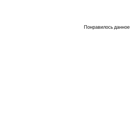
Понравилось данное