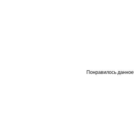
Понравилось данное