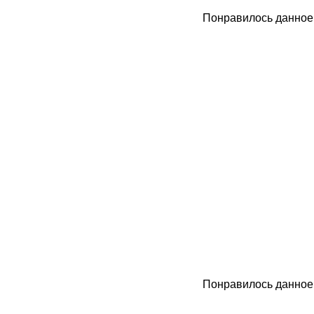
Понравилось данное
Понравилось данное