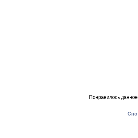
Понравилось данное
Спор