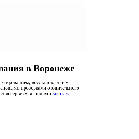
ования в Воронеже
оектированием, восстановлением,
лановыми проверками отопительного
«Теплосервис» выполняет
монтаж